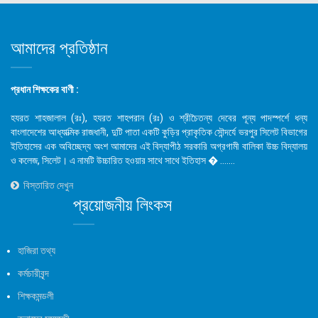
আমাদের প্রতিষ্ঠান
প্রধান শিক্ষকের বাণী :
হযরত শাহজালাল (রঃ), হযরত শাহপরান (রঃ) ও শ্রীচৈতন্য দেবের পূন্য পাদস্পর্শে ধন্য
বাংলাদেশের আধ্যাত্মিক রাজধানী, দুটি পাতা একটি কুড়ির প্রাকৃতিক সৌন্দর্যে ভরপুর সিলেট বিভাগের
ইতিহাসের এক অবিচ্ছেদ্য অংশ আমাদের এই বিদ্যাপীঠ সরকারি অগ্রগামী বালিকা উচ্চ বিদ্যালয়
ও কলেজ, সিলেট। এ নামটি উচ্চারিত হওয়ার সাথে সাথে ইতিহাস � .......
বিস্তারিত দেখুন
প্রয়োজনীয় লিংকস
হাজিরা তথ্য
কর্মচারীবৃন্দ
শিক্ষকমন্ডলী