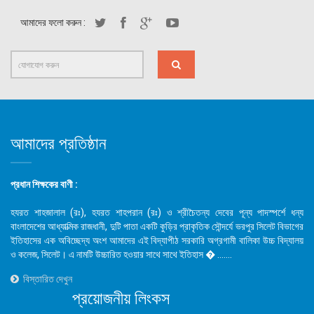
আমাদের ফলো করুন :
আমাদের প্রতিষ্ঠান
প্রধান শিক্ষকের বাণী :
হযরত শাহজালাল (রঃ), হযরত শাহপরান (রঃ) ও শ্রীচৈতন্য দেবের পূন্য পাদস্পর্শে ধন্য
বাংলাদেশের আধ্যাত্মিক রাজধানী, দুটি পাতা একটি কুড়ির প্রাকৃতিক সৌন্দর্যে ভরপুর সিলেট বিভাগের
ইতিহাসের এক অবিচ্ছেদ্য অংশ আমাদের এই বিদ্যাপীঠ সরকারি অগ্রগামী বালিকা উচ্চ বিদ্যালয়
ও কলেজ, সিলেট। এ নামটি উচ্চারিত হওয়ার সাথে সাথে ইতিহাস � .......
বিস্তারিত দেখুন
প্রয়োজনীয় লিংকস