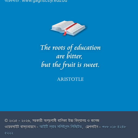
ওয়েবসাইট :
www.gaghscsyl.edu.bd
© ২০১৫ - ২০২৬, সরকারী অগ্রগামী বালিকা উচ্চ বিদ্যালয় ও কলেজ
ওয়েবসাইট বাস্তবায়নে -
আইটি ল্যাব সলিউশন্স লিমিটেড
, হেল্পলাইন -
+৮৮ ০১৮ ৪২৪৮
৫২২২