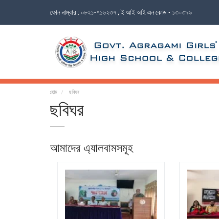
ফোন নাম্বার :
০৮২১-৭১৬২৩৭
, ই আই আই এন কোড -
১৩০৩৯৯
হোম
ছবিঘর
ছবিঘর
আমাদের এ্যালবামসমূহ