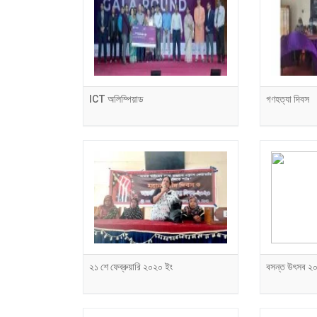
ICT অলিম্পিয়াড
গণহত্যা দিবস
২১ শে ফেব্রুয়ারি ২০২০ ইং
বসন্ত উৎসব ২