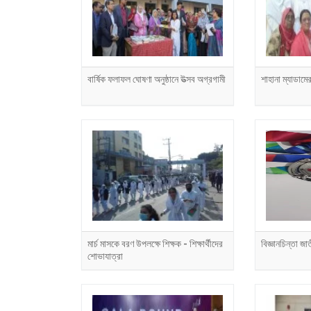
বার্ষিক ফলাফল ঘোষণা অনুষ্ঠানে উত্সব অগ্রগামী
শাহানা ম্যাডামের
মার্চ মাসকে বরণ উপলক্ষে শিক্ষক - শিক্ষার্থীদের
বিজ্ঞানচিন্তা জাতী
শোভাযাত্রা