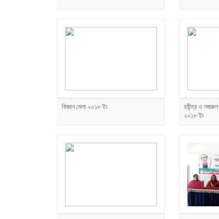
বিজ্ঞান মেলা ২০১৮ ইং
রবীন্দ্র ও নজরুল
২০১৮ ইং