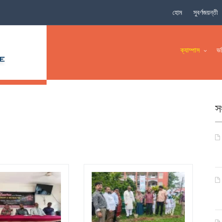
হোম
সুবর্ণজয়ন্তী
ক্যাম্পাস
ভর
স