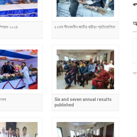
এক্
অ
িম্পিয়াড ২০২৪
৫২তম শীতকালীন জাতীয় ক্রীড়া প্রতিযোগিতা
আপ
উৎসব
Six and seven annual results
published