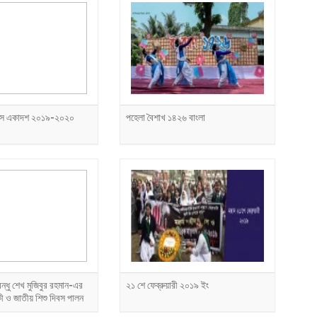
্লাস একাদশ ২০১৯-২০২০
পহেলা বৈশাখ ১৪২৬ বাংলা
বন্ধু শেখ মুজিবুর রহমান-এর
২১ শে ফেব্রুয়ারী ২০১৯ ইং
িকী ও জাতীয় শিশু দিবস পালন