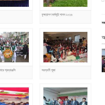
বৃক্ষরোপণ কর্মসূচি পালন ২০২৬
সক
আ
নারে শ্রদ্ধাঞ্জলি
সরস্বতী পূজা