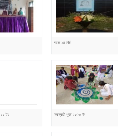
আজ ২৪ মার্চ
০২০ ইং
সরস্বতী পূজা ২০২০ ইং