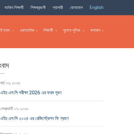
বর্তমান শিক্ষার্থী
শিক্ষকমন্ডলী
গ্যালারী
যোগাযোগ
English
্তি তথ্য
একাডেমিক
শিক্ষার্থী
সুযোগ-সুবিধা
ফলাফল
ংবাদ
মার্চ ০৩, ২০২৬
এইচ.এস.সি পরীক্ষা 2026 এর ফরম পূরণ
ফেব্রুয়ারী ১৭, ২০২৬
এইচ.এস.সি ২০২৪ এর রেজিস্ট্রেশন ফি গ্রহণ