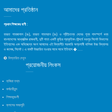
আমাদের প্রতিষ্ঠান
প্রধান শিক্ষকের বাণী :
হযরত শাহজালাল (রঃ), হযরত শাহপরান (রঃ) ও শ্রীচৈতন্য দেবের পূন্য পাদস্পর্শে ধন্য
বাংলাদেশের আধ্যাত্মিক রাজধানী, দুটি পাতা একটি কুড়ির প্রাকৃতিক সৌন্দর্যে ভরপুর সিলেট বিভাগের
ইতিহাসের এক অবিচ্ছেদ্য অংশ আমাদের এই বিদ্যাপীঠ সরকারি অগ্রগামী বালিকা উচ্চ বিদ্যালয়
ও কলেজ, সিলেট। এ নামটি উচ্চারিত হওয়ার সাথে সাথে ইতিহাস � .......
বিস্তারিত দেখুন
প্রয়োজনীয় লিংকস
হাজিরা তথ্য
কর্মচারীবৃন্দ
শিক্ষকমন্ডলী
ক্লাসের সময়সুচী