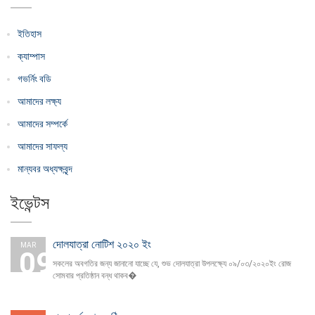
ইতিহাস
ক্যাম্পাস
গভর্নিং বডি
আমাদের লক্ষ্য
আমাদের সম্পর্কে
আমাদের সাফল্য
মান্যবর অধ্যক্ষবৃন্দ
ইভেন্টস
দোলযাত্রা নোটিশ ২০২০ ইং
MAR
09
সকলের অবগতির জন্য জানানো যাচ্ছে যে, শুভ দোলযাত্রা উপলক্ষ্যে ০৯/০৩/২০২০ইং রোজ
সোমবার প্রতিষ্ঠান বন্ধ থাকব�