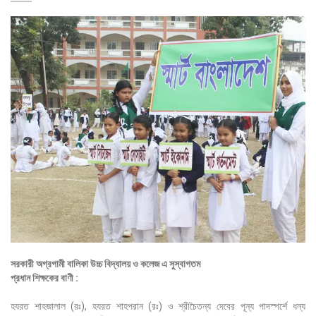
সরকারী অগ্রগামী বালিকা উচ্চ বিদ্যালয় ও কলেজ এ সুস্বাগতম
প্রধান শিক্ষকের বাণী :
হযরত শাহজালাল (রঃ), হযরত শাহপরান (রঃ) ও শ্রীচৈতন্য দেবের পূন্য পাদস্পর্শে ধন্য